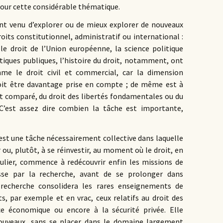
pour cette considérable thématique.
nt venu d’explorer ou de mieux explorer de nouveaux
oits constitutionnel, administratif ou international :
, le droit de l’Union européenne, la science politique
itiques publiques, l’histoire du droit, notamment, ont
mme le droit civil et commercial, car la dimension
doit être davantage prise en compte ; de même est à
it comparé, du droit des libertés fondamentales ou du
. C’est assez dire combien la tâche est importante,
’est une tâche nécessairement collective dans laquelle
ir ou, plutôt, à se réinvestir, au moment où le droit, en
iculier, commence à redécouvrir enfin les missions de
asse par la recherche, avant de se prolonger dans
echerche consolidera les rares enseignements de
ts, par exemple et en vrac, ceux relatifs au droit des
ce économique ou encore à la sécurité privée. Elle
nouveaux, sans se placer dans le domaine largement