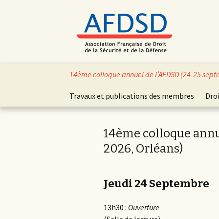
Aller
14ème colloque annuel de l’AFDSD (24-25 sept
au
contenu
Travaux et publications des membres
Droi
principal
14ème colloque annu
2026, Orléans)
Jeudi 24 Septembre
13h30 :
Ouverture