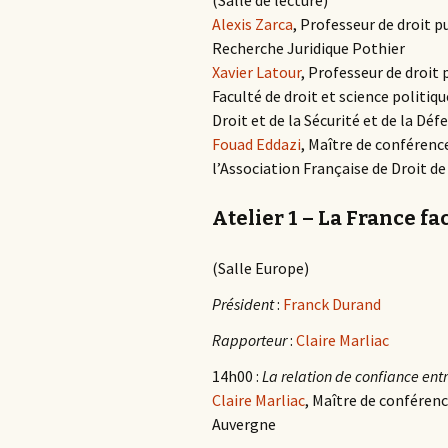
(Salle de lecture)
Alexis Zarca
, Professeur de droit p
Recherche Juridique Pothier
Xavier Latour
, Professeur de droit 
Faculté de droit et science politiq
Droit et de la Sécurité et de la Déf
Fouad Eddazi
, Maître de conférenc
l’Association Française de Droit de
Atelier 1 – La France fa
(Salle Europe)
Président
:
Franck Durand
Rapporteur
:
Claire Marliac
14h00 :
La relation de confiance entr
Claire Marliac
, Maître de conférenc
Auvergne