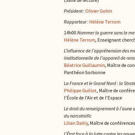
(Salle de lecture)
Président
:
Olivier Gohin
Rapporteur
:
Hélène Terrom
14h00
Nommer la guerre sans la me
Hélène Terrom
, Enseignant cherch
L’influence de l’appréhension des me
institutionnelle de l’appareil de re
Béatrice Guillaumin
, Maître de con
Panthéon Sorbonne
La France et le Grand Nord : la Strat
Philippe Guillot
, Maître de confér
l’École de l’Air et de l’Espace
Le droit du renseignement à l’aune de
du narcotrafic
Lilian Dailly
, Maître de conférences 
L’État face à la lutte contre les nouve