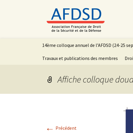
Aller
14ème colloque annuel de l’AFDSD (24-25 se
au
contenu
Travaux et publications des membres
Droi
principal
Affiche colloque dou
←
Précédent